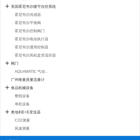
美国霍尼韦尔楼宇自控系统
霍尼韦尔传感器
霍尼韦尔平衡阀
霍尼韦尔控制阀门
霍尼韦尔电动执行器
霍尼韦尔通用控制器
霍尼韦尔风机盘管温控器
阀门
AQUAMATIC 气动...
广州唯量质量流量计
食品机械设备
整线设备
单机设备
奥地利E+E变送器
CO2测量
风速测量