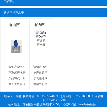
产品中心
迪纳声超声水表
迪纳声
迪纳声
DW四声
DW单声
道超声水
道超声水
表
表
迪纳声DW四
迪纳声DW
声道超声水表
单声道超声
产品特点（针
水表是迪纳
对直管段较充
声倾力打造
分应用场合）
的一款具有
结构紧凑、坚
******的超声
联系人：张柳
联系电话：0512-57774639
传真号码：021-51685839
移动电
话：13761917939
固，适合于恶
波水表， 体
公司地址：花桥国际商务城商银路1255号3号楼606室
Email：