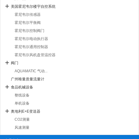
美国霍尼韦尔楼宇自控系统
霍尼韦尔传感器
霍尼韦尔平衡阀
霍尼韦尔控制阀门
霍尼韦尔电动执行器
霍尼韦尔通用控制器
霍尼韦尔风机盘管温控器
阀门
AQUAMATIC 气动...
广州唯量质量流量计
食品机械设备
整线设备
单机设备
奥地利E+E变送器
CO2测量
风速测量