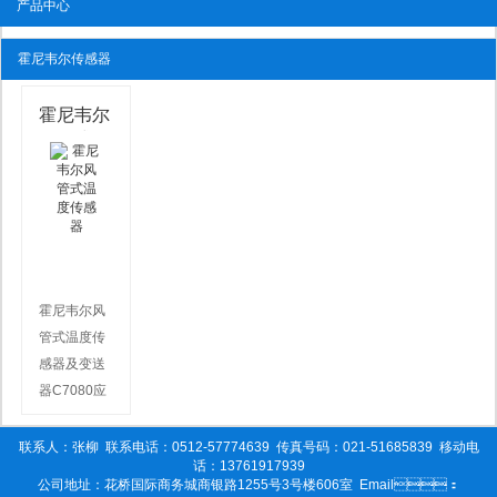
产品中心
霍尼韦尔传感器
霍尼韦尔
风管式温
度传感器
霍尼韦尔风
管式温度传
感器及变送
器C7080应
用 C7080系
列风管温度
联系人：张柳
联系电话：0512-57774639
传真号码：021-51685839
移动电
话：13761917939
及变送器专
公司地址：花桥国际商务城商银路1255号3号楼606室
Email：