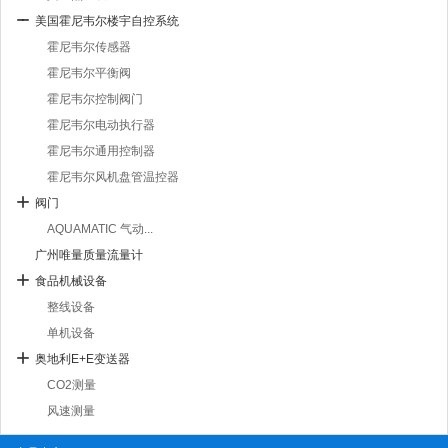
美国霍尼韦尔楼宇自控系统
霍尼韦尔传感器
霍尼韦尔平衡阀
霍尼韦尔控制阀门
霍尼韦尔电动执行器
霍尼韦尔通用控制器
霍尼韦尔风机盘管温控器
阀门
AQUAMATIC 气动...
广州唯量质量流量计
食品机械设备
整线设备
单机设备
奥地利E+E变送器
CO2测量
风速测量