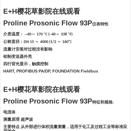
E+H
樱花草影院在线观看
Proline Prosonic Flow 93P
仪表特性
介质温度： –
～
°
–
～
°
40
170
C (
40
338
F)
公称直径：
～
～
DN 15
4000 (1/2
160")
流量计安装对过程没有影响
铝制变送器外壳
四行背光显示，触摸控制
HART, PROFIBUS PA/DP, FOUNDATION Fieldbus
E+H
樱花草影院在线观看
Proline Prosonic Flow 93P
特征和规格
:
电流体
测量原理 超声波
主要特点 从外部进行体积流量测量，适用于化工及过程工业等标准应