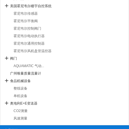
美国霍尼韦尔楼宇自控系统
霍尼韦尔传感器
霍尼韦尔平衡阀
霍尼韦尔控制阀门
霍尼韦尔电动执行器
霍尼韦尔通用控制器
霍尼韦尔风机盘管温控器
阀门
AQUAMATIC 气动...
广州唯量质量流量计
食品机械设备
整线设备
单机设备
奥地利E+E变送器
CO2测量
风速测量