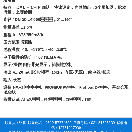
用场合
特点 T-DAT, F-CHIP
确认，快速设定，声速输出，
个累加器，脉动
3
流量，上等诊断
直径 "DN 50...4'000
，
2"...160"
测量误差 ±
2.0 %
量程 0...678'550m3/h
压力范围 无限制
过程温度 -40...+170
℃
℃
/ -40...338
电子插件的防护 IP 67 NEMA 4x
显示
四行背光显示，触摸键控制
操作
/
输出 4...20mA
脉冲
频率
有源
无源
，继电器
状态
/
(10KHz,
/
)
/
输入 状态
通信 HART
、
、
、基金会现
PROFIBUS PA
Profibus DP
场总线
防爆认证 ATEX
，
，
，
FM
CSA
TIIS
联系人：张柳
联系电话：0512-57774639
传真号码：021-51685839
移动电
话：13761917939